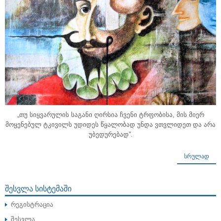
„თუ სიყვარულის საგანი ღირსია ჩვენი ტრფობისა, მის მიერ
მოყენებულ ტკივილს უდიდეს წყალობად უნდა ვთვლიდეთ და არა
უბედურებად”.
ᲡᲠᲣᲚᲐᲓ
ᲨᲔᲡᲕᲚᲐ ᲡᲘᲡᲢᲔᲛᲐᲨᲘ
რეგისტრაცია
შესვლა