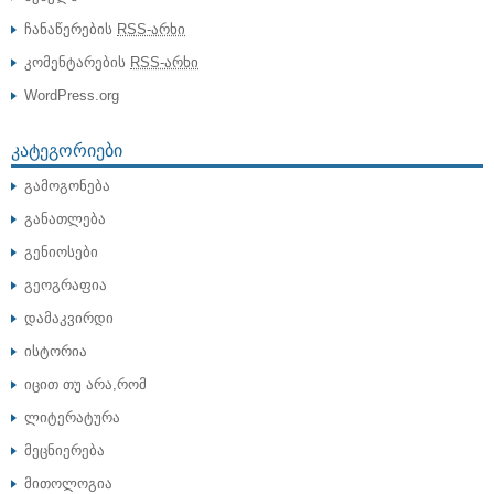
ჩანაწერების
RSS-არხი
კომენტარების
RSS-არხი
WordPress.org
ᲙᲐᲢᲔᲒᲝᲠᲘᲔᲑᲘ
გამოგონება
განათლება
გენიოსები
გეოგრაფია
დამაკვირდი
ისტორია
იცით თუ არა,რომ
ლიტერატურა
მეცნიერება
მითოლოგია