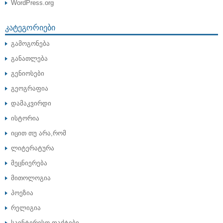
WordPress.org
ᲙᲐᲢᲔᲒᲝᲠᲘᲔᲑᲘ
გამოგონება
განათლება
გენიოსები
გეოგრაფია
დამაკვირდი
ისტორია
იცით თუ არა,რომ
ლიტერატურა
მეცნიერება
მითოლოგია
პოეზია
რელიგია
საინტერესო ფაქტები