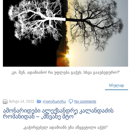
„ეი, შენ, ადამიანო! რა უფლება გაქვს, სხვა გააუბედურო?”
ᲡᲠᲣᲚᲐᲓ
მარტი 14, 2022
ლიტერატურა
No comments
ამონარიდები ალექსანდრე კალანდაძის
რომანიდან – „მწვანე შტო”
„გაჭირვებულ ადამიანს ენა აწყვეტილი აქვს!”