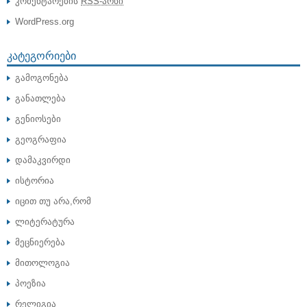
კომენტარების
RSS-არხი
WordPress.org
ᲙᲐᲢᲔᲒᲝᲠᲘᲔᲑᲘ
გამოგონება
განათლება
გენიოსები
გეოგრაფია
დამაკვირდი
ისტორია
იცით თუ არა,რომ
ლიტერატურა
მეცნიერება
მითოლოგია
პოეზია
რელიგია