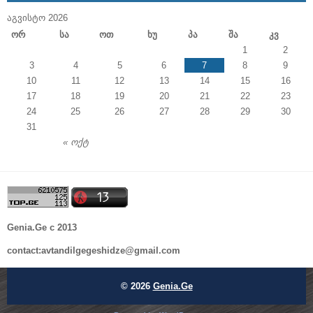
ᲐᲒᲕᲘᲡᲢᲝ 2026
Ორ
Სა
Ოთ
Ხუ
Პა
Შა
Კვ
1
2
3
4
5
6
7
8
9
10
11
12
13
14
15
16
17
18
19
20
21
22
23
24
25
26
27
28
29
30
31
« ოქტ
Genia.Ge c 2013
contact:avtandilgegeshidze@gmail.com
© 2026
Genia.Ge