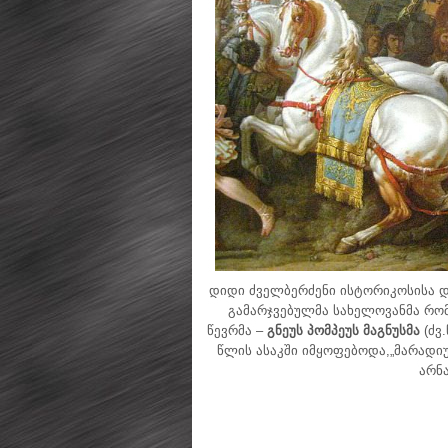
დიდი ძველბერძენი ისტორიკოსისა დ
გამარჯვებულმა სახელოვანმა რო
წევრმა –
გნეუს პომპეუს მაგნუსმა
(ძვ
წლის ასაკში იმყოფებოდა,„მარადი
არნ