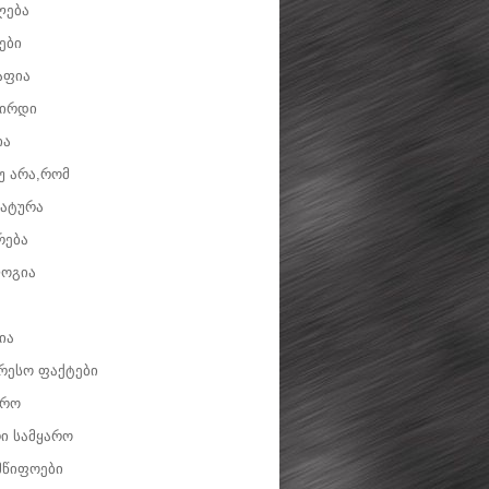
ლება
ები
აფია
ვირდი
ია
უ არა,რომ
ატურა
რება
ოგია
ია
რესო ფაქტები
დრო
ი სამყარო
მწიფოები