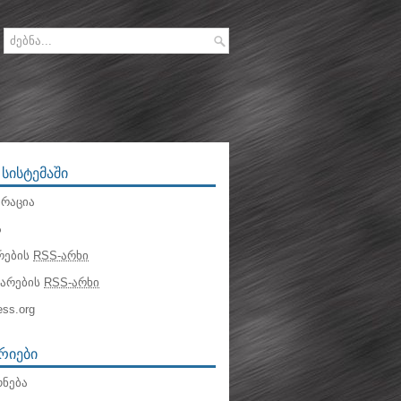
 ᲡᲘᲡᲢᲔᲛᲐᲨᲘ
რაცია
ა
რების
RSS-არხი
ტარების
RSS-არხი
ss.org
ᲠᲘᲔᲑᲘ
ნება