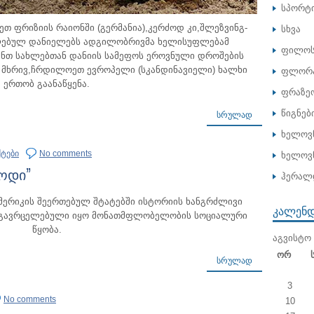
სპორტ
ეთ ფრიზიის რაიონში (გერმანია),კერძოდ კი,შლეზვინგ-
სხვა
ლებულ დანიელებს ადგილობრივმა ხელისუფლებამ
ფილოს
ნთ სახლებთან დანიის სამეფოს ეროვნული დროშების
ს მხრივ,ჩრდილოეთ ევროპელი (სკანდინავიელი) ხალხი
ფლორა
ერთობ გაანაწყენა.
ფრაზე
წიგნებ
ᲡᲠᲣᲚᲐᲓ
ხელოვ
ქტები
No comments
ხელოვნ
ზოდი”
ჰერალ
ერიკის შეერთებულ შტატებში ისტორიის ხანგრძლივი
ᲙᲐᲚᲔᲜ
 გავრცელებული იყო მონათმფლობელობის სოციალური
წყობა.
ᲐᲒᲕᲘᲡᲢᲝ 
Ორ
ᲡᲠᲣᲚᲐᲓ
3
No comments
10