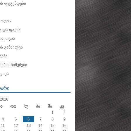
ის ლეგენდები
ოფია
 და ფაუნა
ოლოგია
ის განხილვა
ნება
ების ნიმუშები
დიკა
ᲓᲐᲠᲘ
2026
Სა
Ოთ
Ხუ
Პა
Შა
Კვ
1
2
4
5
6
7
8
9
11
12
13
14
15
16