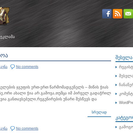
ᲔᲙᲚᲐᲛᲐ
ᲡᲝᲐ
ᲨᲔᲡᲕᲚᲐ
აუნა
No comments
რეგისტ
შესვლ
ჩანაწე
ველების ჯგუფის ერთ-ერთ წარმომადგენელს – მიწის ჭიას
ე,ორი ახალი ჭია არ გამოვა,თუმცა იმ პირველ გადაჭრილ
კომენ
ია განთავსებული,რეგენირების უნარი შესწევს და
WordPre
ᲡᲠᲣᲚᲐᲓ
ᲙᲐᲢᲔᲒᲝ
გამოგო
აუნა
No comments