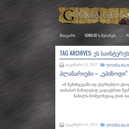
ᲛᲗᲐᲕᲐᲠᲘ
GENIA.GE-Ს ᲨᲔᲡᲐᲮᲔᲑ…
Რ
TAG ARCHIVES:
ᲔᲡ ᲡᲐᲘᲜᲢᲔᲠᲔ
დეკემბერი 11, 2017
ფლორა და ფ
პლანარიები – „ეპიზოდი”
იმ შემთხვევაში,თუ უხერხემლო ცხო
თანაბარ ნაწილებად გადავჭრით შუაზ
ნაწილს,რომელზედაც ჭიის თავ
დეკემბერი 11, 2017
ფლორა და ფ