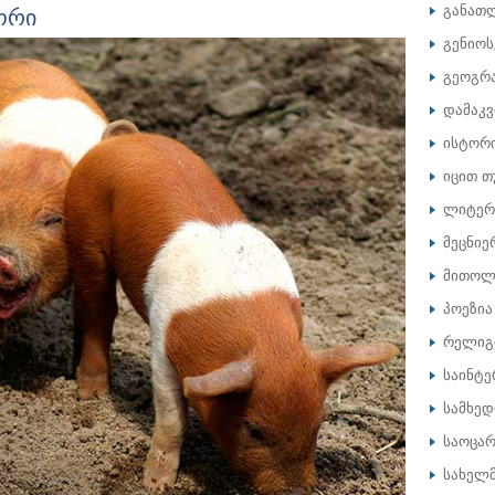
ორი
განათ
გენიოს
გეოგრ
დამაკ
ისტორ
იცით თ
ლიტერ
მეცნიე
მითოლ
პოეზია
რელიგ
საინტე
სამხე
საოცარ
სახელ