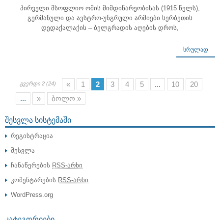
პირველი მსოფლიო ომის მიმდინარეობისას (1915 წელს),
გერმანული და ავსტრო-უნგრული არმიები სერბეთის
დედაქალაქის – ბელგრადის აღების დროს,
ᲡᲠᲣᲚᲐᲓ
«
1
2
3
4
5
...
10
20
გვერდი 2 (24)
...
»
ბოლო »
ᲨᲔᲡᲕᲚᲐ ᲡᲘᲡᲢᲔᲛᲐᲨᲘ
რეგისტრაცია
შესვლა
ჩანაწერების
RSS-არხი
კომენტარების
RSS-არხი
WordPress.org
ᲙᲐᲢᲔᲒᲝᲠᲘᲔᲑᲘ