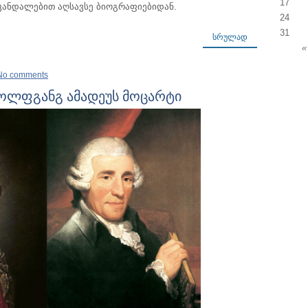
17
კანდალებით აღსავსე ბიოგრაფიებიდან.
24
31
ᲡᲠᲣᲚᲐᲓ
«
No comments
ვოლფგანგ ამადეუს მოცარტი