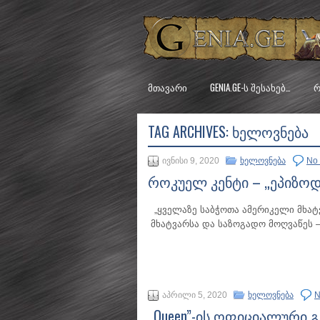
ᲛᲗᲐᲕᲐᲠᲘ
GENIA.GE-Ს ᲨᲔᲡᲐᲮᲔᲑ…
Რ
TAG ARCHIVES:
ᲮᲔᲚᲝᲕᲜᲔᲑᲐ
ივნისი 9, 2020
ხელოვნება
No
როკუელ კენტი – „ეპიზოდ
„ყველაზე საბჭოთა ამერიკელი მხატ
მხატვარსა და საზოგადო მოღვაწეს 
აპრილი 5, 2020
ხელოვნება
N
„Queen”-ის ოფიციალური 