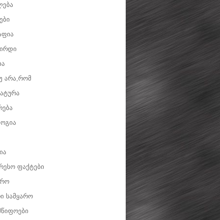
ლება
ები
აფია
ვირდი
ია
უ არა,რომ
ატურა
რება
ოგია
ია
რესო ფაქტები
დრო
ი სამყარო
მწიფოები