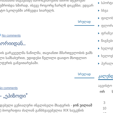
ოპასანის მსგავსად) საროსკიპოების ხშირი სტუმრები
სპორტ
უმრობდა ხშირად, ისევე როგორც ჩარლზ დიკენსი; ედგარ
ეტო სკოლებში არჩევდა სიარულს.
სხვა
ფილოს
ᲡᲠᲣᲚᲐᲓ
ფლორა
ფრაზე
No comments
წიგნებ
ტორიიდან…
ხელოვ
ის გარკვეულმა ნაწილმა, თავიანთი მმართველობის ჟამს
ხელოვნ
ეული სამსახურით, უდიდესი წვლილი დაიდო მსოფლიო
ლტურის განვითარებაში.
ჰერალ
ᲡᲠᲣᲚᲐᲓ
ᲙᲐᲚᲔᲜ
ᲐᲒᲕᲘᲡᲢᲝ 
No comments
Ორ
– „ეპიზოდი”
3
დებული გენიალური ინგლისელი მხატვრის -
ჯონ უილიამ
10
ი) ბიოგრაფია ძალიან განსხვავებულია XIX საუკუნის