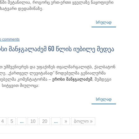
ნში შეტანილია, როგორც ერთ-ერთი ყველაზე ნაყოფიერი
მხატვარი დედამიწაზე.
ᲡᲠᲣᲚᲐᲓ
o comments
სი მანჯგალაძემ 60 წლის იუბილე მედეა
თ უმშვენიერეს და უფაქიზეს თვალმარგალიტს, ქალბატონ
ილე, „ქართველ ლევიტანად” წოდებულმა გენიალურმა
არებელმა კომენტატორმა –
ეროსი მანჯგალაძემ
, შემდეგი
სიტყვით მიულოცა:
ᲡᲠᲣᲚᲐᲓ
4
5
...
10
20
...
»
ბოლო »