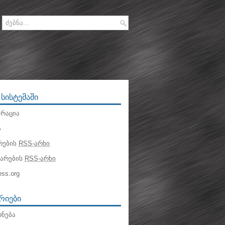
 ᲡᲘᲡᲢᲔᲛᲐᲨᲘ
რაცია
ა
რების
RSS-არხი
ტარების
RSS-არხი
ss.org
ᲠᲘᲔᲑᲘ
ნება