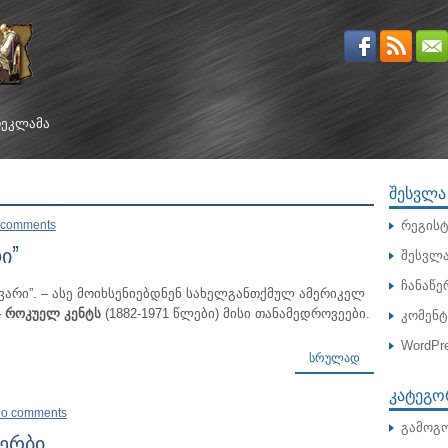
ᲔᲙᲚᲐᲛᲐ
ᲨᲔᲡᲕᲚᲐ
 comments
რეგისტ
ი”
შესვლ
ჩანაწე
ვარი”. – ასე მოიხსენიებდნენ სახელგანთქმულ ამერიკელ
–
როკუელ კენტს
(1882-1971 წლები) მისი თანამედროვეები.
კომენ
WordPre
ᲡᲠᲣᲚᲐᲓ
ᲙᲐᲢᲔᲒᲝ
o comments
გამოგო
გერბი