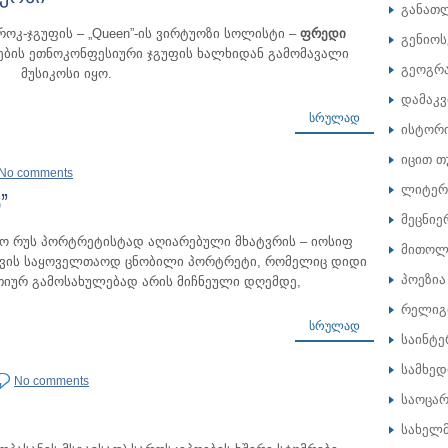
განათ
კ-ჯგუფის – „Queen”-ის ვირტუოზი სოლისტი –
ფრედი
გენიოს
რსების ეთნოკონფესიური ჯგუფის ხალხიდან გამომავალი
გეოგრ
მუსიკოსი იყო.
დამაკ
ᲡᲠᲣᲚᲐᲓ
ისტორ
იცით თ
No comments
ლიტერ
”
მეცნიე
სო რუს პორტრეტისტად აღიარებული მხატვრის – იოსიფ
მითოლ
ხოვის საყოველთაოდ ცნობილი პორტრეტი, რომელიც დიდი
პოეზია
თიურ გამოსახულებად არის მიჩნეული დღემდე,
რელიგ
ᲡᲠᲣᲚᲐᲓ
საინტე
სამხე
No comments
საოცარ
სახელ