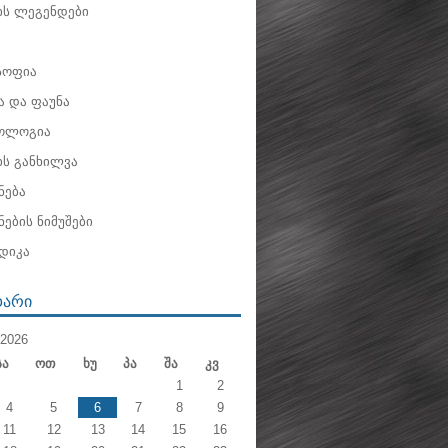
ის ლეგენდები
ოფია
 და ფაუნა
ოლოგია
ის განხილვა
ნება
ების ნიმუშები
დიკა
ᲓᲐᲠᲘ
2026
Სა
Ოთ
Ხუ
Პა
Შა
Კვ
1
2
4
5
6
7
8
9
11
12
13
14
15
16