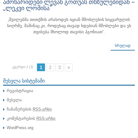
ამონარიდები ლევან გოთუას თხზულებიდან –
„ლეკვი ლომისა”
„შვილებმა თითქმის არასოდეს იციან მშობლების სიყვარულის
სიღრმე, მაშინაც კი, როდესაც თავად ხდებიან მშობლები და ეს
თვისება მხოლოდ თავისი ჰგონიათ”.
ᲡᲠᲣᲚᲐᲓ
1
2
3
»
გვერდი 1 (3)
ᲨᲔᲡᲕᲚᲐ ᲡᲘᲡᲢᲔᲛᲐᲨᲘ
რეგისტრაცია
შესვლა
ჩანაწერების
RSS-არხი
კომენტარების
RSS-არხი
WordPress.org