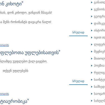
ონ კიხოტი”
განათ
გენიოს
ნსას, დონ კიხოტო, ჟანგიან შპაგას!
გეოგრ
ა შენს როსინანტს დავაკრა ნალი!
დამაკ
ისტორ
ᲡᲠᲣᲚᲐᲓ
იცით თ
ლიტერ
mments
უუფლებოთა უფლებისათვის”
მეცნიე
მითოლ
 წლამდე უუფლებო ქალ-ვაჟებო,
პოეზია
თქვენ უფლებებს
რელიგ
საინტე
ᲡᲠᲣᲚᲐᲓ
სამხე
საოცარ
mments
ნტიაერობიკა”
სახელ