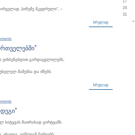
17
24
პირველად „სიჩუმე მკვდრული”, –
31
«
ᲡᲠᲣᲚᲐᲓ
mments
ართველებში”
ა ვიხსენებდით გარდაცვლილებს,
უსვლელ მამებსა და ძმებს.
ᲡᲠᲣᲚᲐᲓ
mments
ედეგი”
ელ სიტყვას მათრახად გირტყამს
, ცხადია, გიშლიან ნერვებს,