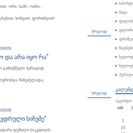
სპორტ
რთი, ორი, სამი, ოთხი, -
სხვა
-გრეხით, ხოხვით, ფორთხვით!
ფილოს
ფლორა
ᲡᲠᲣᲚᲐᲓ
ფრაზე
mments
წიგნებ
ყო და არა იყო რა”
ხელოვ
ხელოვნ
ო განთქმული პურადად,
ჰერალ
ოვრობდა ჩინებულადა,
ᲙᲐᲚᲔᲜ
ᲡᲠᲣᲚᲐᲓ
ᲐᲒᲕᲘᲡᲢᲝ 
Ორ
mments
კვდრული სიჩუმე”
3
10
ეადარა დუმილი სიკვდილს,