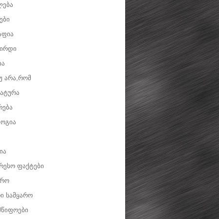
ლება
ები
აფია
ვირდი
ია
უ არა,რომ
ატურა
რება
ოგია
ია
რესო ფაქტები
დრო
ი სამყარო
მწიფოები