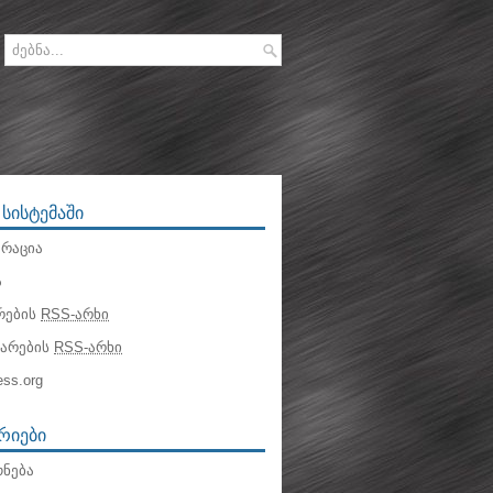
 ᲡᲘᲡᲢᲔᲛᲐᲨᲘ
რაცია
ა
რების
RSS-არხი
ტარების
RSS-არხი
ss.org
ᲠᲘᲔᲑᲘ
ნება