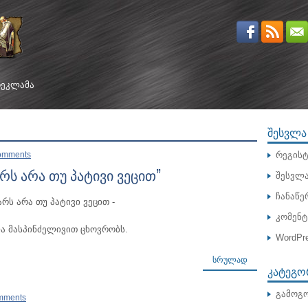
ᲔᲙᲚᲐᲛᲐ
ᲨᲔᲡᲕᲚᲐ
omments
რეგისტ
არს არა თუ პატივი ვეცით”
შესვლ
ჩანაწე
არს არა თუ პატივი ვეცით -
კომენ
ა მასპინძელივით ცხოვრობს.
WordPre
ᲡᲠᲣᲚᲐᲓ
ᲙᲐᲢᲔᲒᲝ
გამოგო
mments