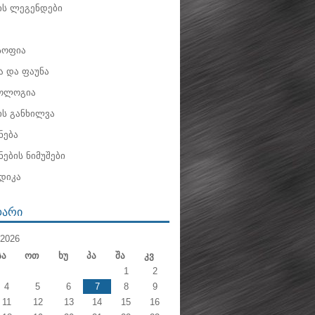
ის ლეგენდები
ოფია
 და ფაუნა
ოლოგია
ის განხილვა
ნება
ების ნიმუშები
დიკა
ᲓᲐᲠᲘ
2026
Სა
Ოთ
Ხუ
Პა
Შა
Კვ
1
2
4
5
6
7
8
9
11
12
13
14
15
16