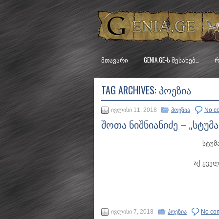
ᲛᲗᲐᲕᲐᲠᲘ
GENIA.GE-Ს ᲨᲔᲡᲐᲮᲔᲑ…
Რ
TAG ARCHIVES:
ᲞᲝᲔᲖᲘᲐ
ივლისი 11, 2018
პოეზია
No c
შოთა ნიშნიანიძე – „სტუმ
სტუმ
აქ ყველ
ივლისი 7, 2018
პოეზია
No co